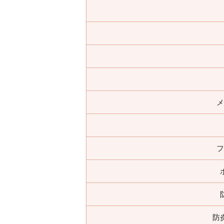
メ
フ
防