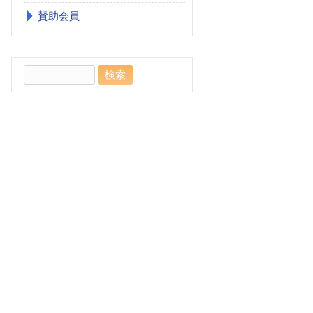
賛助会員
検
索: