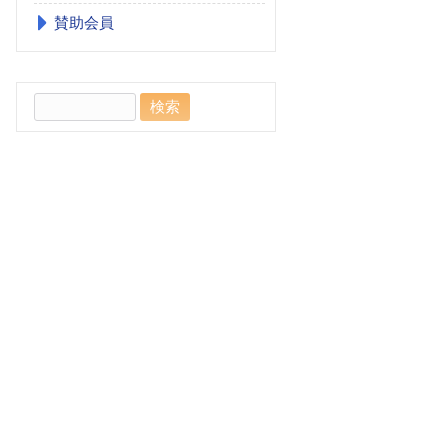
賛助会員
検
索: