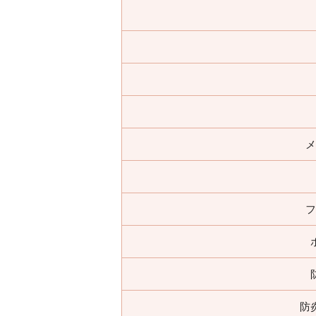
メ
フ
防