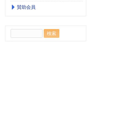
賛助会員
検
索: