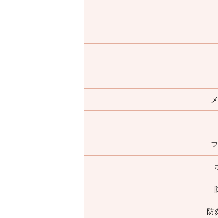
メ
フ
防